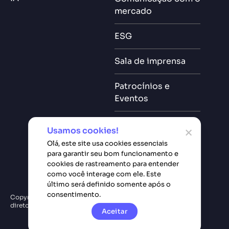
mercado
ESG
Sala de imprensa
Patrocínios e
Eventos
Poligraph
Usamos cookies!
Olá, este site usa cookies essenciais
para garantir seu bom funcionamento e
cookies de rastreamento para entender
como você interage com ele. Este
último será definido somente após o
consentimento.
Copyright © Softplan. Todos
Política de privacidade
diretos reservados.
Aceitar