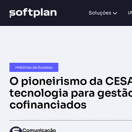
Soluções
I
Histórias de Sucesso
O pioneirismo da CES
tecnologia para gestã
cofinanciados
Comunicação