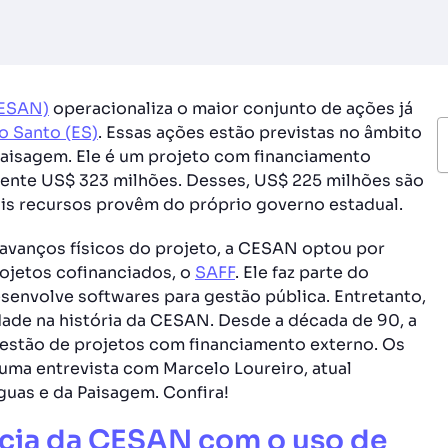
CESAN)
operacionaliza o maior conjunto de ações já
o Santo (ES)
. Essas ações estão previstas no âmbito
aisagem. Ele é um projeto com financiamento
nte US$ 323 milhões. Desses, US$ 225 milhões são
is recursos provêm do próprio governo estadual.
 avanços físicos do projeto, a CESAN optou por
rojetos cofinanciados, o
SAFF
. Ele faz parte do
senvolve softwares para gestão pública. Entretanto,
ade na história da CESAN. Desde a década de 90, a
 gestão de projetos com financiamento externo. Os
 uma entrevista com Marcelo Loureiro, atual
uas e da Paisagem. Confira!
ncia da CESAN com o uso de