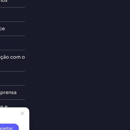
mos
ce
ção com o
mprensa
os e
Aceitar