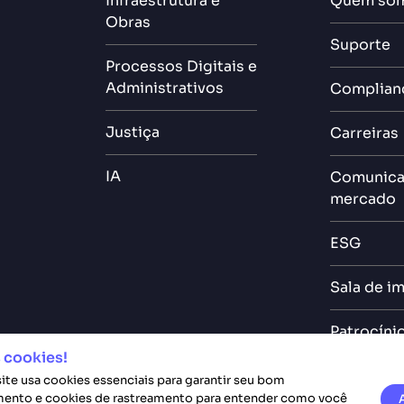
Infraestrutura e
Quem so
Obras
Suporte
Processos Digitais e
Administrativos
Complian
Justiça
Carreiras
IA
Comunica
mercado
ESG
Sala de i
Patrocíni
Eventos
 cookies!
site usa cookies essenciais para garantir seu bom
ento e cookies de rastreamento para entender como você