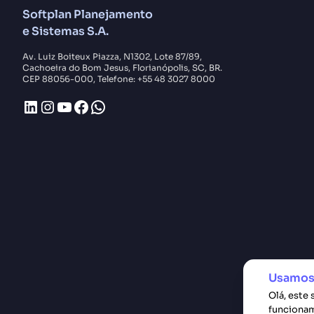
Softplan Planejamento
e Sistemas S.A.
Av. Luiz Boiteux Piazza, N1302, Lote 87/89,
Cachoeira do Bom Jesus, Florianópolis, SC, BR.
CEP 88056-000, Telefone: +55 48 3027 8000
LinkedIn
Instagram
Youtube
Facebook
WhatsApp
Usamos
Olá, este 
funcionam