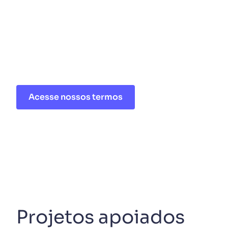
Antes de solicitar o apoio
leia os Termos e Condiçõ
para patrocínio de event
Acesse nossos termos
Projetos apoiados