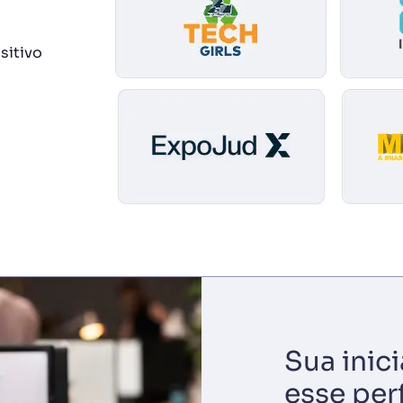
sitivo
Sua inic
esse perf