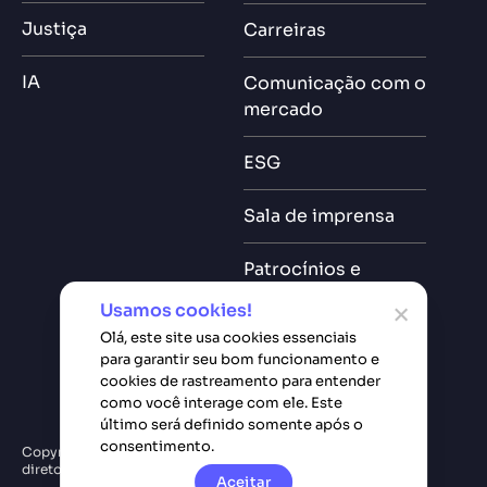
Justiça
Carreiras
IA
Comunicação com o
mercado
ESG
Sala de imprensa
Patrocínios e
Eventos
Usamos cookies!
Olá, este site usa cookies essenciais
para garantir seu bom funcionamento e
cookies de rastreamento para entender
como você interage com ele. Este
último será definido somente após o
consentimento.
Copyright © Softplan. Todos
Política de privacidade
diretos reservados.
Aceitar