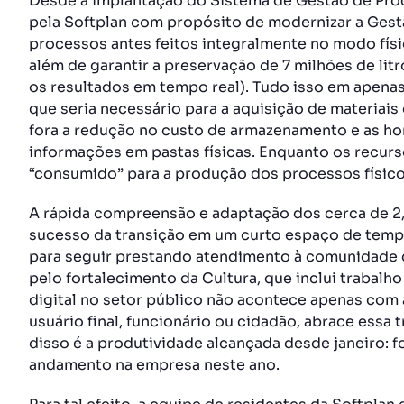
Desde a implantação do Sistema de Gestão de Proc
pela Softplan com propósito de modernizar a Gestão
processos antes feitos integralmente no modo fís
além de garantir a preservação de 7 milhões de litro
os resultados em tempo real). Tudo isso em apenas
que seria necessário para a aquisição de materiai
fora a redução no custo de armazenamento e as ho
informações em pastas físicas. Enquanto os recurs
“consumido” para a produção dos processos físico
A rápida compreensão e adaptação dos cerca de 2,5 
sucesso da transição em um curto espaço de tempo
para seguir prestando atendimento à comunidade 
pelo fortalecimento da Cultura, que inclui trabalh
digital no setor público não acontece apenas com 
usuário final, funcionário ou cidadão, abrace essa
disso é a produtividade alcançada desde janeiro: 
andamento na empresa neste ano.