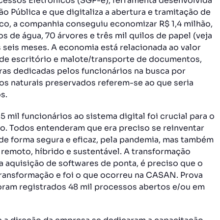
essos Eletrônicos (SGP-e), ferramenta desenvolvida
 Pública e que digitaliza a abertura e tramitação de
ico, a companhia conseguiu economizar R$ 1,4 milhão,
s de água, 70 árvores e três mil quilos de papel (veja
 seis meses. A economia está relacionada ao valor
s de escritório e malote/transporte de documentos,
ras dedicadas pelos funcionários na busca por
os naturais preservados referem-se ao que seria
s.
mil funcionários ao sistema digital foi crucial para o
. Todos entenderam que era preciso se reinventar
de forma segura e eficaz, pela pandemia, mas também
o remoto, híbrido e sustentável. A transformação
a aquisição de softwares de ponta, é preciso que o
 transformação e foi o que ocorreu na CASAN. Prova
foram registrados 48 mil processos abertos e/ou em