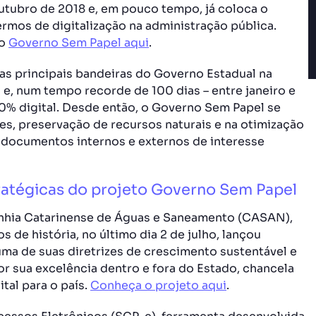
utubro de 2018 e, em pouco tempo, já coloca o
mos de digitalização na administração pública.
ao
Governo Sem Papel aqui
.
s principais bandeiras do Governo Estadual na
 e, num tempo recorde de 100 dias – entre janeiro e
00% digital. Desde então, o Governo Sem Papel se
s, preservação de recursos naturais e na otimização
 documentos internos e externos de interesse
ratégicas do projeto Governo Sem Papel
anhia Catarinense de Águas e Saneamento (CASAN),
 de história, no último dia 2 de julho, lançou
a de suas diretrizes de crescimento sustentável e
or sua excelência dentro e fora do Estado, chancela
tal para o país.
Conheça o projeto aqui
.