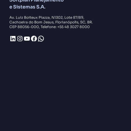
e Sistemas S.A.
Av. Luiz Boiteux Piazza, N1302, Lote 87/89,
Cachoeira do Bom Jesus, Florianópolis, SC, BR.
CEP 88056-000, Telefone: +55 48 3027 8000
LinkedIn
Instagram
Youtube
Facebook
WhatsApp