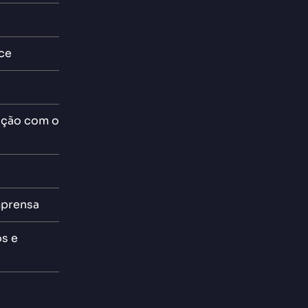
ce
ção com o
mprensa
os e