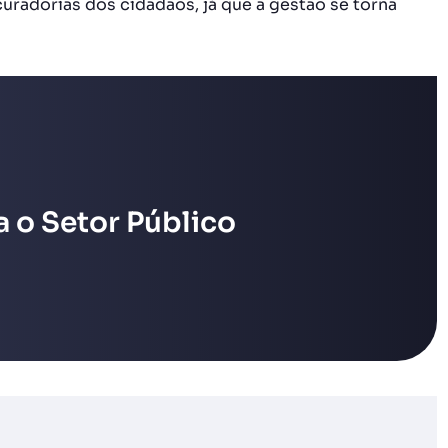
uradorias dos cidadãos, já que a gestão se torna
 o Setor Público