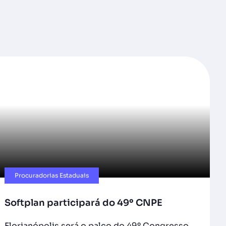
Procuradorias Estaduais
Softplan participará do 49º CNPE
Florianópolis será o palco do 49º Congresso