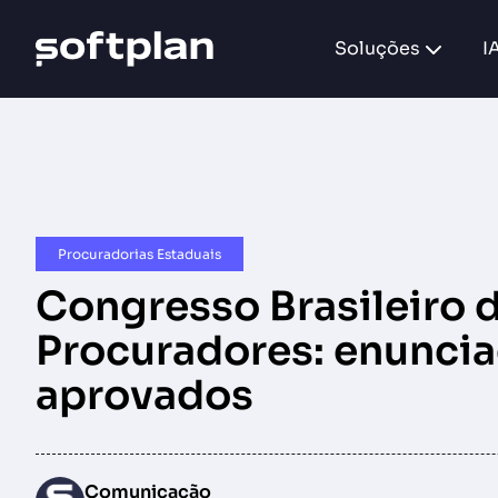
Soluções
I
Procuradorias Estaduais
Congresso Brasileiro 
Procuradores: enunci
aprovados
Comunicação