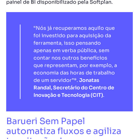
painel de BI disponibilizado pela Softplan.
“Nós já recuperamos aquilo que
foi investido para aquisição da
ferramenta, isso pensando
apenas em verba pública, sem
contar nos outros benefícios
que representam, por exemplo, a
economia das horas de trabalho
de um servidor”*.
Jonatas
Randal, Secretário do Centro de
Inovação e Tecnologia (CIT)
.
Barueri Sem Papel
automatiza fluxos e agiliza