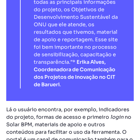
todas as principais informações
do projeto, os Objetivos de
Desenvolvimento Sustentável da
ONU que ele atende, os
resultados que tivemos, material
de apoio e reportagem. Esse site
foi bem importante no processo
de sensibilização, capacitação e
transparência.”*
Erika Alves,
Coordenadora de Comunicação
dos Projetos de Inovação no CIT
de Barueri
.
Lá o usuário encontra, por exemplo, indicadores
do projeto, formas de acesso e primeiro
login
no
Solar BPM, materiais de apoio e outros
conteúdos para facilitar o uso da ferramenta. O
portal é um canal de comunicação também para o