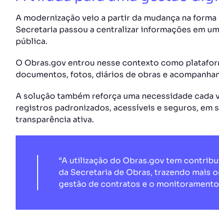
A modernização veio a partir da mudança na forma d
Secretaria passou a centralizar informações em um
pública.
O Obras.gov entrou nesse contexto como platafor
documentos, fotos, diários de obras e acompanh
A solução também reforça uma necessidade cada ve
registros padronizados, acessíveis e seguros, em s
transparência ativa.
“A utilização do Obras.gov tem contribu
da Secretaria de Obras, trazendo mais or
gestão de contratos e o monitoramento