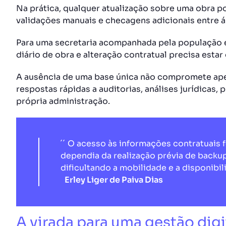
Na prática, qualquer atualização sobre uma obra p
validações manuais e checagens adicionais entre á
Para uma secretaria acompanhada pela população e
diário de obra e alteração contratual precisa estar
A ausência de uma base única não compromete ape
respostas rápidas a auditorias, análises jurídicas,
própria administração.
´´ O acesso às informações contratuais 
dependia da realização prévia de backu
dificultando a mobilidade e a disponibil
Erley Liger de Paiva Dias
A virada para uma gestão digi