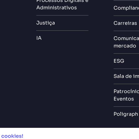
Processos Digitais e
Administrativos
Complian
Justiça
Carreiras
IA
Comunica
mercado
ESG
Sala de i
Patrocíni
Eventos
Poligraph
 cookies!