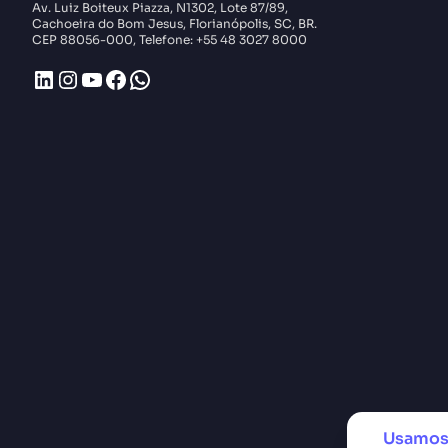
Av. Luiz Boiteux Piazza, N1302, Lote 87/89,
Cachoeira do Bom Jesus, Florianópolis, SC, BR.
CEP 88056-000, Telefone: +55 48 3027 8000
LinkedIn
Instagram
Youtube
Facebook
WhatsApp
Usamos