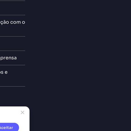
ção com o
mprensa
os e
Aceitar