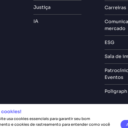
Justiça
Carreiras
IA
Comunica
mercado
ESG
Sala de i
Patrocíni
Eventos
Poligraph
 cookies!
site usa cookies essenciais para garantir seu bom
ento e cookies de rastreamento para entender como você