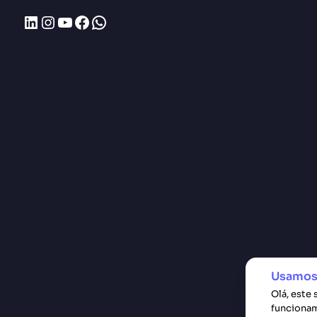
LinkedIn
Instagram
Youtube
Facebook
WhatsApp
Usamos
Olá, este 
funcionam