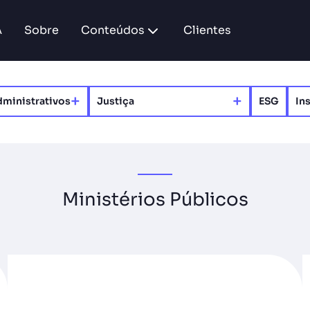
A
Sobre
Conteúdos
Clientes
+
+
ministrativos​
Justiça
ESG
In
Ministérios Públicos​