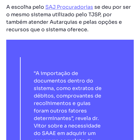
A escolha pelo
SAJ Procuradorias
se deu por ser
o mesmo sistema utilizado pelo TJSP, por
também atender Autarquias e pelas opções e
recursos que o sistema oferece.
“A importação de
documentos dentro do
sistema, como extratos de
débitos, comprovantes de
recolhimentos e guias
foram outros fatores
determinantes”, revela dr.
Vitor sobre a necessidade
do SAAE em adquirir um