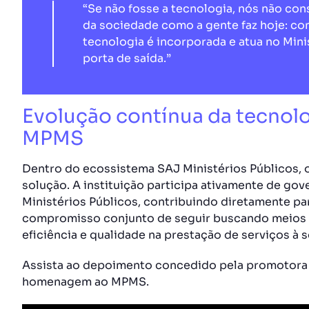
“Se não fosse a tecnologia, nós não co
da sociedade como a gente faz hoje: com
tecnologia é incorporada e atua no Mini
porta de saída.”
Evolução contínua da tecnol
MPMS
Dentro do ecossistema SAJ Ministérios Públicos, 
solução. A instituição participa ativamente de go
Ministérios Públicos, contribuindo diretamente pa
compromisso conjunto de seguir buscando meios p
eficiência e qualidade na prestação de serviços à 
Assista ao depoimento concedido pela promotora d
homenagem ao MPMS.