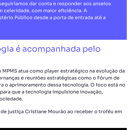
nseguiríamos dar conta e responder aos anseios
 celeridade, com maior eficiência. A
stério Público desde a porta de entrada até a
ogia é acompanhada pelo
o MPMS atua como player estratégico na evolução da
vernanças e reuniões estratégicas como o Fórum de
ra o aprimoramento dessa tecnologia. O foco está no
ara que a tecnologia impulsione inovação,
sociedade.
e justiça Cristiane Mourão ao receber o troféu em