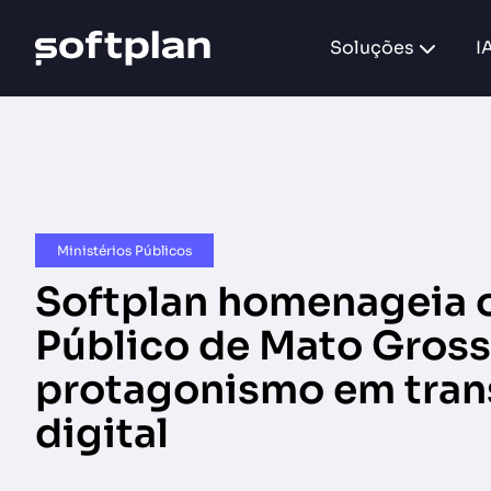
Soluções
I
Ministérios Públicos​
Softplan homenageia o
Público de Mato Gross
protagonismo em tra
digital