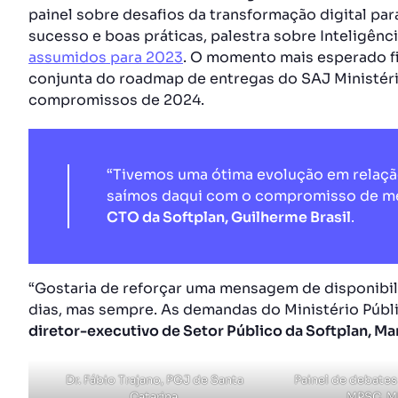
painel sobre desafios da transformação digital pa
sucesso e boas práticas, palestra sobre Inteligência
assumidos para 2023
. O momento mais esperado fi
conjunta do roadmap de entregas do SAJ Ministéri
compromissos de 2024.
“Tivemos uma ótima evolução em relaçã
saímos daqui com o compromisso de mel
CTO da Softplan, Guilherme Brasil
.
“Gostaria de reforçar uma mensagem de disponibil
dias, mas sempre. As demandas do Ministério Públ
diretor-executivo de Setor Público da Softplan, Ma
Dr. Fábio Trajano, PGJ de Santa
Painel de debates
Catarina.
MPSC, M