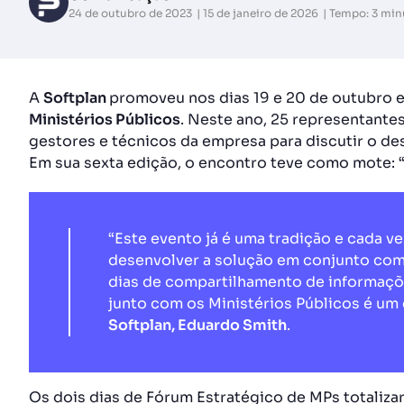
24 de outubro de 2023
15 de janeiro de 2026
Tempo: 3 min
A
Softplan
promoveu nos dias 19 e 20 de outubro 
Ministérios Públicos
. Neste ano, 25 representante
gestores e técnicos da empresa para discutir o d
Em sua sexta edição, o encontro teve como mote: 
“Este evento já é uma tradição e cada v
desenvolver a solução em conjunto com 
dias de compartilhamento de informaçõe
junto com os Ministérios Públicos é um
Softplan, Eduardo Smith
.
Os dois dias de Fórum Estratégico de MPs totaliza