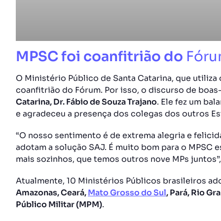
MPSC foi coanfitrião do
Fóru
O Ministério Público de Santa Catarina, que utiliza
coanfitrião do Fórum. Por isso, o discurso de boas
Catarina, Dr. Fábio de Souza Trajano
. Ele fez um ba
e agradeceu a presença dos colegas dos outros E
“O nosso sentimento é de extrema alegria e felici
adotam a solução SAJ. É muito bom para o MPSC e
mais sozinhos, que temos outros nove MPs juntos”,
Atualmente, 10 Ministérios Públicos brasileiros a
Amazonas, Ceará,
Mato Grosso do Sul
, Pará, Rio Gr
Público Militar (MPM)
.