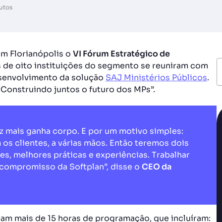
utos
em Florianópolis o
VI Fórum Estratégico de
s de oito instituições do segmento se reuniram com
esenvolvimento da solução
SAJ Ministérios Públicos
.
“Construindo juntos o futuro dos MPs”.
ez mais ganha corpo. E por um motivo simples:
os clientes, a várias mãos. Então teremos dois
s, melhores práticas e experiências. Trabalhar
 compromisso da Softplan”, disse o
CEO da
ram mais de 15 horas de programação, que incluíram: